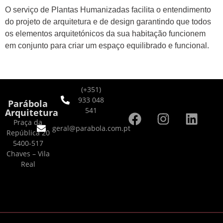
O serviço de Plantas Humanizadas facilita o entendimento
do projeto de arquitetura e de design garantindo que todos
os elementos arquitetónicos da sua habitação funcionem
em conjunto para criar um espaço equilibrado e funcional.
(+351)
933 048
Parábola
541
Arquitetura
Praça da
geral@parabola.com.pt
República 20
5400-517
Chaves – Vila
Real