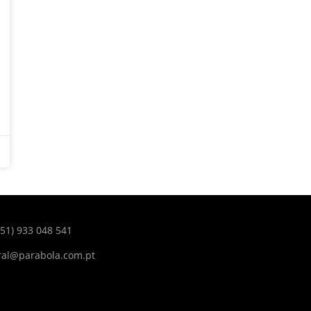
351) 933 048 541
ral@parabola.com.pt