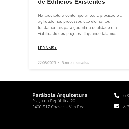
de Edifícios Existentes
Na arquitetura contemporânea, a precisão e a
agilidade nos processos são elementos
fundamentais para garantir a qualidade e a
viabilidade dos projetos. E quando falamos
LER MAIS »
22/08/2025
Sem comentários
Parábola Arquitetura
(+
Praça da República 20
ge
5400-517 Chaves – Vila Real