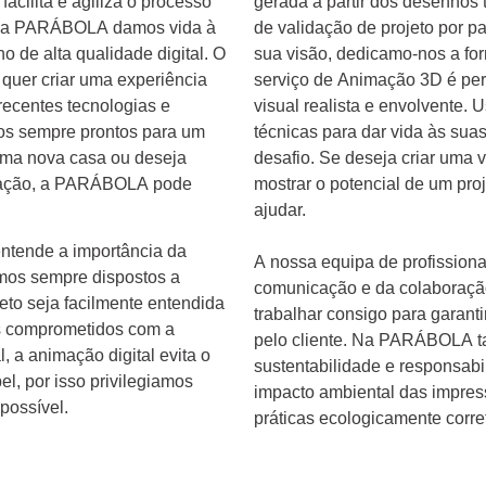
acilita e agiliza o processo
gerada a partir dos desenhos t
e. Na PARÁBOLA damos vida à
de validação de projeto por 
o de alta qualidade digital. O
sua visão, dedicamo-nos a forn
quer criar uma experiência
serviço de Animação 3D é per
recentes tecnologias e
visual realista e envolvente.
mos sempre prontos para um
técnicas para dar vida às sua
e uma nova casa ou deseja
desafio. Se deseja criar uma v
elação, a PARÁBOLA pode
mostrar o potencial de um p
ajudar.
entende a importância da
A nossa equipa de profissiona
mos sempre dispostos a
comunicação e da colaboração
jeto seja facilmente entendida
trabalhar consigo para garanti
 comprometidos com a
pelo cliente. Na PARÁBOLA 
, a animação digital evita o
sustentabilidade e responsabil
l, por isso privilegiamos
impacto ambiental das impres
possível.
práticas ecologicamente corre