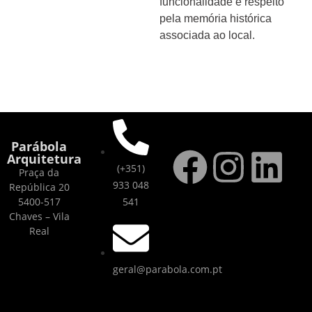
funcionalidade e respeito
pela memória histórica
associada ao local.
Parábola
Arquitetura
(+351)
Praça da
933 048
República 20
5400-517
541
Chaves – Vila
Real
geral@parabola.com.pt