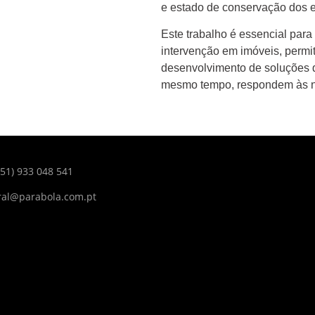
e estado de conservação dos ed
Este trabalho é essencial para
intervenção em imóveis, permit
desenvolvimento de soluções q
mesmo tempo, respondem às n
351) 933 048 541
ral@parabola.com.pt