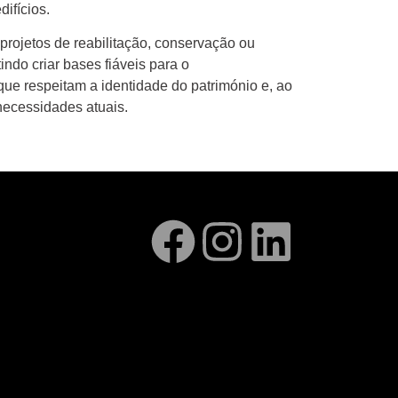
ifícios.
 projetos de reabilitação, conservação ou
indo criar bases fiáveis para o
ue respeitam a identidade do património e, ao
ecessidades atuais.