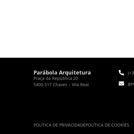
Parábola Arquitetura
(+
Praça da República 20
ge
5400-517 Chaves – Vila Real
POLÍTICA DE PRIVACIDADE
POLÍTICA DE COOKIES