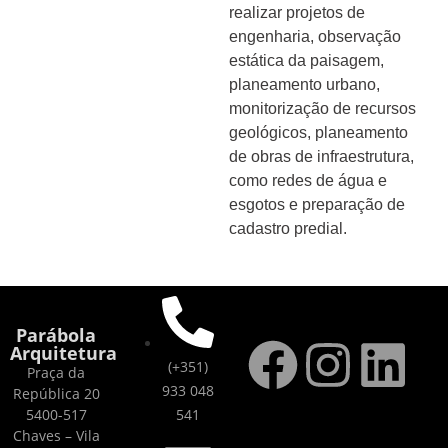
realizar projetos de
engenharia, observação
estática da paisagem,
planeamento urbano,
monitorização de recursos
geológicos, planeamento
de obras de infraestrutura,
como redes de água e
esgotos e preparação de
cadastro predial.
Parábola
Arquitetura
(+351)
Praça da
933 048
República 20
5400-517
541
Chaves – Vila