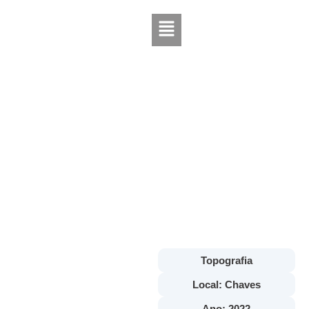
Levantamento
Topográfico –
Estação Total
Topografia
Local: Chaves
Ano: 2022